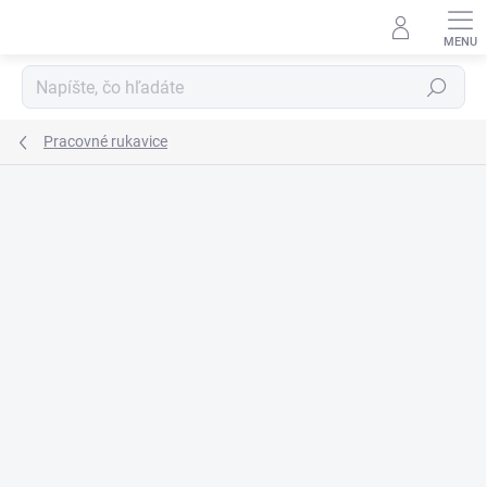
Prejsť
na
obsah
Hľadať
Pracovné rukavice