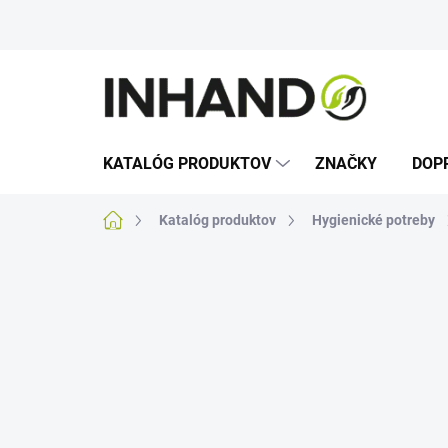
Prejsť
na
obsah
KATALÓG PRODUKTOV
ZNAČKY
DOP
Domov
Katalóg produktov
Hygienické potreby