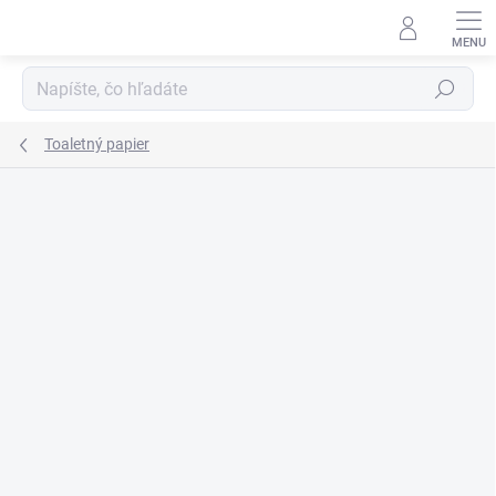
Prejsť
na
obsah
Hľadať
Toaletný papier