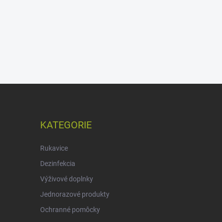
KATEGORIE
Rukavice
Dezinfekcia
Výživové doplnky
Jednorazové produkty
Ochranné pomôcky