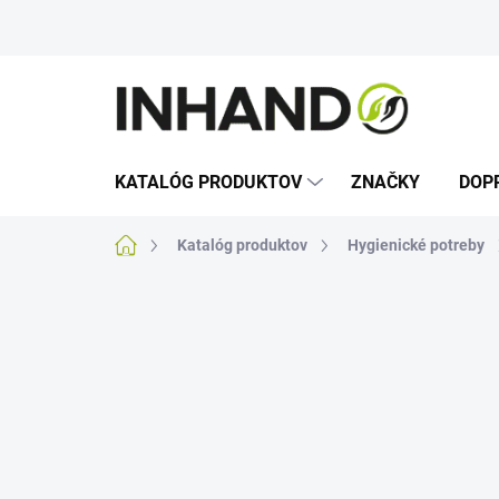
Prejsť
na
obsah
KATALÓG PRODUKTOV
ZNAČKY
DOP
Domov
Katalóg produktov
Hygienické potreby