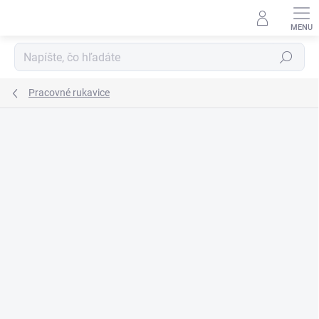
Prejsť
na
obsah
Hľadať
Pracovné rukavice