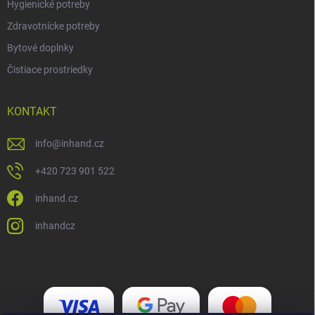
Hygienické potreby
Zdravotnícke potreby
Bytové doplnky
Čistiace prostriedky
KONTAKT
info
@
inhand.cz
+420 723 901 522
inhand.cz
inhandcz