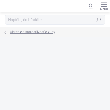
Prejsť
na
obsah
Hľadať
Čistenie a starostlivosť o zuby