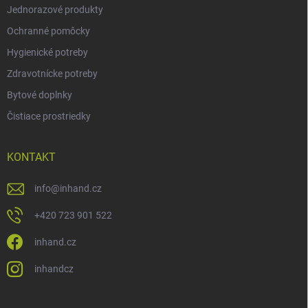
Jednorazové produkty
Ochranné pomôcky
Hygienické potreby
Zdravotnícke potreby
Bytové doplnky
Čistiace prostriedky
KONTAKT
info
@
inhand.cz
+420 723 901 522
inhand.cz
inhandcz