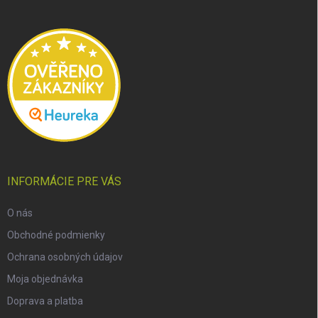
ä
t
i
e
INFORMÁCIE PRE VÁS
O nás
Obchodné podmienky
Ochrana osobných údajov
Moja objednávka
Doprava a platba