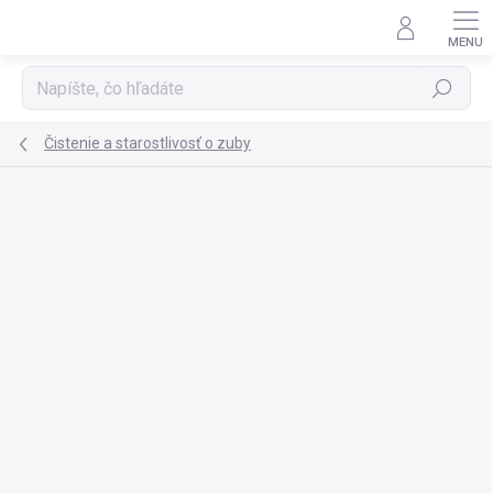
Prejsť
na
obsah
Hľadať
Čistenie a starostlivosť o zuby