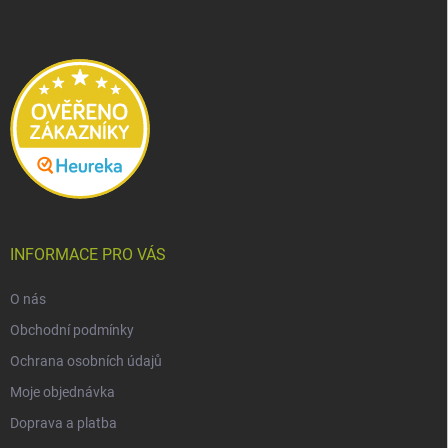
p
a
t
í
INFORMACE PRO VÁS
O nás
Obchodní podmínky
Ochrana osobních údajů
Moje objednávka
Doprava a platba