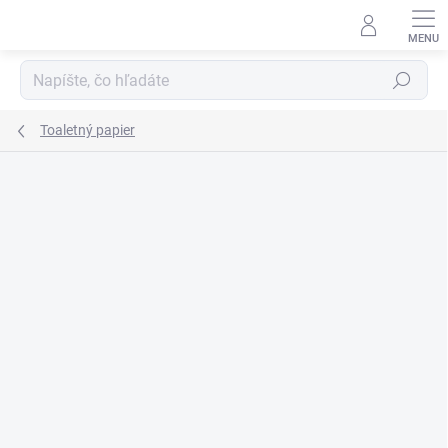
Prejsť
na
obsah
Hľadať
Toaletný papier