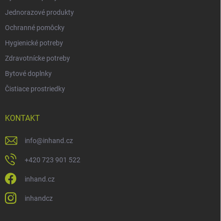
Jednorazové produkty
Ochranné pomôcky
Hygienické potreby
Zdravotnícke potreby
Bytové doplnky
Čistiace prostriedky
KONTAKT
info
@
inhand.cz
+420 723 901 522
inhand.cz
inhandcz