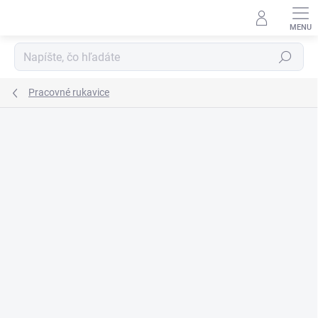
Prejsť
na
obsah
Hľadať
Pracovné rukavice