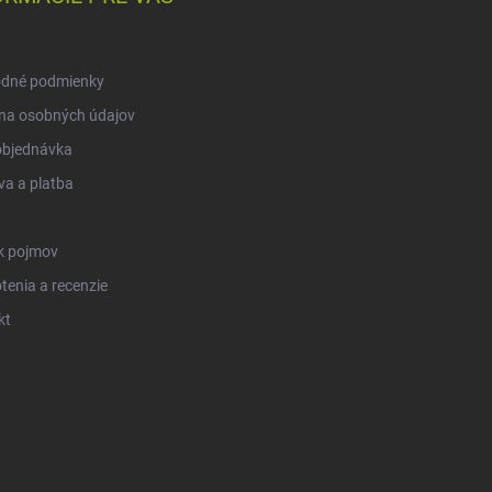
dné podmienky
na osobných údajov
objednávka
a a platba
k pojmov
enia a recenzie
kt