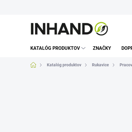
Prejsť
na
obsah
KATALÓG PRODUKTOV
ZNAČKY
DOP
Domov
Katalóg produktov
Rukavice
Pracov