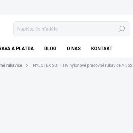
Hľadať
RAVA A PLATBA
BLOG
O NÁS
KONTAKT
né rukavice
NYLOTEX SOFT HV nylonové pracovné rukavice // 352