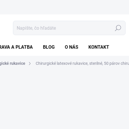
Hľadať
RAVA A PLATBA
BLOG
O NÁS
KONTAKT
gické rukavice
Chirurgické latexové rukavice, sterilné, 50 párov
chir