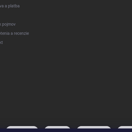
a a platba
k pojmov
enia a recenzie
kt