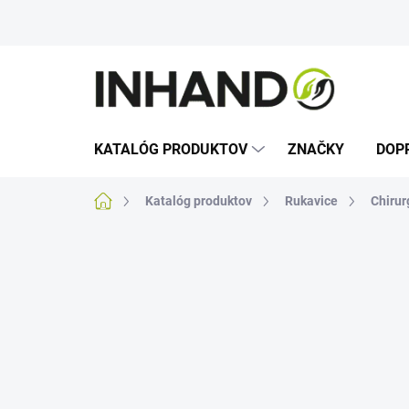
Prejsť
na
obsah
KATALÓG PRODUKTOV
ZNAČKY
DOP
Domov
Katalóg produktov
Rukavice
Chirur