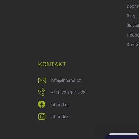
Doprav
Blog
Slovní
Hodnot
Konta
KONTAKT
info
@
inhand.cz
+420 723 901 522
inhand.cz
inhandcz