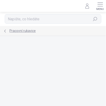
Přejít
na
obsah
Hledat
Pracovní rukavice