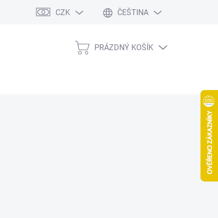
CZK
ČEŠTINA
PRÁZDNÝ KOŠÍK
NÁKUPNÍ
KOŠÍK