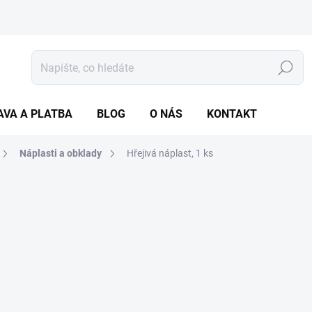
Hledat
AVA A PLATBA
BLOG
O NÁS
KONTAKT
Náplasti a obklady
Hřejivá náplast, 1 ks