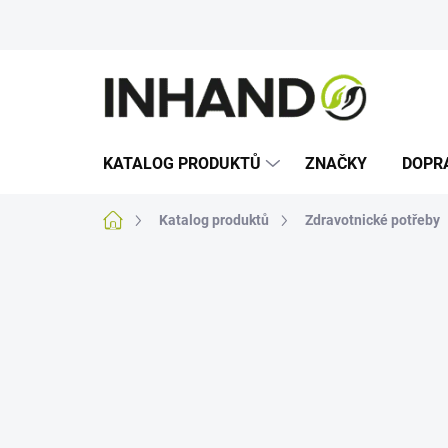
Přejít
na
obsah
KATALOG PRODUKTŮ
ZNAČKY
DOPR
Domů
Katalog produktů
Zdravotnické potřeby