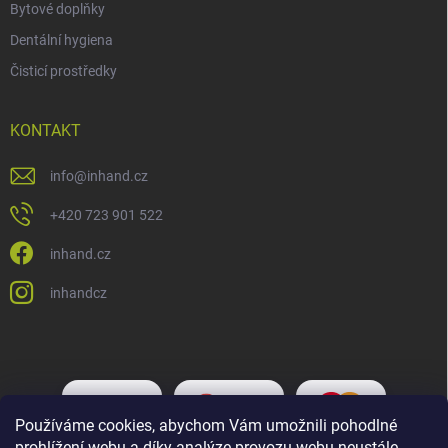
Bytové doplňky
Dentální hygiena
Čisticí prostředky
KONTAKT
info
@
inhand.cz
+420 723 901 522
inhand.cz
inhandcz
Používáme cookies, abychom Vám umožnili pohodlné
prohlížení webu a díky analýze provozu webu neustále