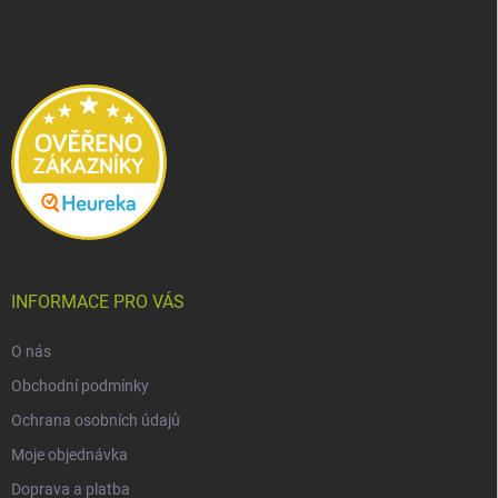
p
a
t
í
INFORMACE PRO VÁS
O nás
Obchodní podmínky
Ochrana osobních údajů
Moje objednávka
Doprava a platba