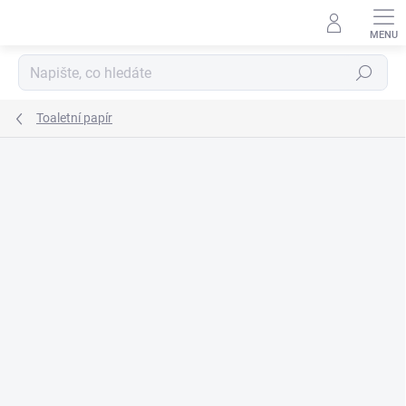
Přejít
na
obsah
Hledat
Toaletní papír