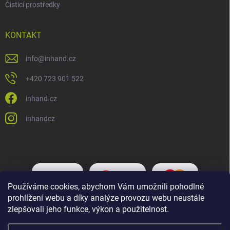
Čisticí prostředky
KONTAKT
info
@
inhand.cz
+420 723 901 522
inhand.cz
inhandcz
Používáme cookies, abychom Vám umožnili pohodlné
prohlížení webu a díky analýze provozu webu neustále
zlepšovali jeho funkce, výkon a použitelnost.