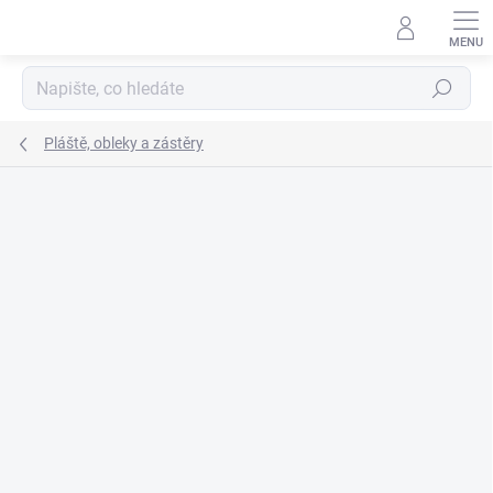
Přejít
na
obsah
Hledat
Pláště, obleky a zástěry