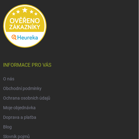
t
í
INFORMACE PRO VÁS
O nás
Obchodní podmínky
Ochrana osobních údajů
Moje objednávka
Doprava a platba
Blog
Slovník pojmů