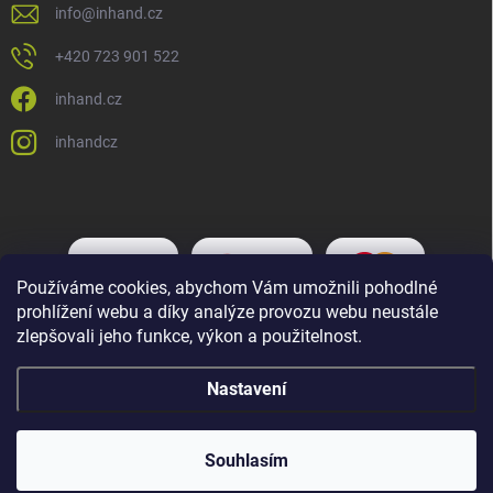
info
@
inhand.cz
+420 723 901 522
inhand.cz
inhandcz
Používáme cookies, abychom Vám umožnili pohodlné
prohlížení webu a díky analýze provozu webu neustále
zlepšovali jeho funkce, výkon a použitelnost.
Nastavení
Copyright 2026
Inhand.cz
. Všechna práva vyhrazena.
Upravit nastavení
cookies
Souhlasím
Vytvořil Shoptet Premium