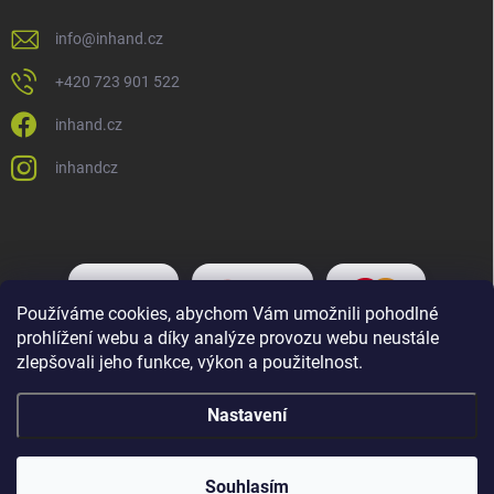
info
@
inhand.cz
+420 723 901 522
inhand.cz
inhandcz
Používáme cookies, abychom Vám umožnili pohodlné
prohlížení webu a díky analýze provozu webu neustále
zlepšovali jeho funkce, výkon a použitelnost.
Nastavení
Copyright 2026
Inhand.cz
. Všechna práva vyhrazena.
Upravit nastavení
cookies
Souhlasím