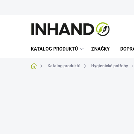
Přejít
na
obsah
KATALOG PRODUKTŮ
ZNAČKY
DOPR
Domů
Katalog produktů
Hygienické potřeby