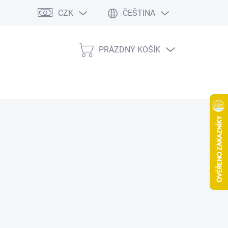
CZK
ČEŠTINA
PRÁZDNÝ KOŠÍK
NÁKUPNÍ
KOŠÍK