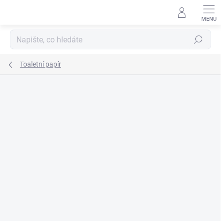
Přejít
na
obsah
Hledat
Toaletní papír