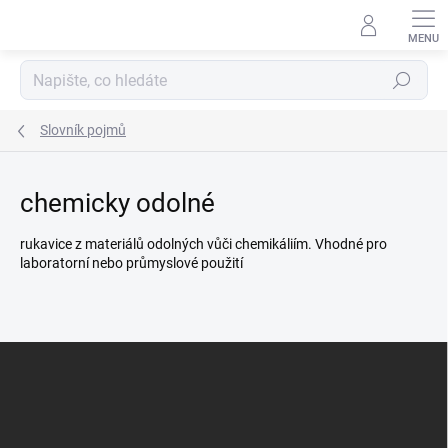
Přejít
na
obsah
Hledat
Slovník pojmů
chemicky odolné
rukavice z materiálů odolných vůči chemikáliím. Vhodné pro
laboratorní nebo průmyslové použití
Z
á
p
a
t