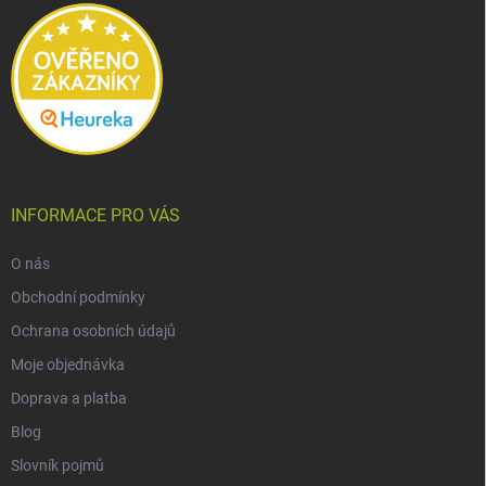
í
INFORMACE PRO VÁS
O nás
Obchodní podmínky
Ochrana osobních údajů
Moje objednávka
Doprava a platba
Blog
Slovník pojmů