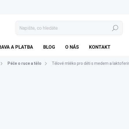
Hledat
AVA A PLATBA
BLOG
O NÁS
KONTAKT
Péče o ruce a tělo
Tělové mléko pro děti s medem a laktofer