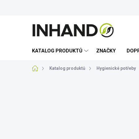
Přejít
na
obsah
KATALOG PRODUKTŮ
ZNAČKY
DOPR
Domů
Katalog produktů
Hygienické potřeby