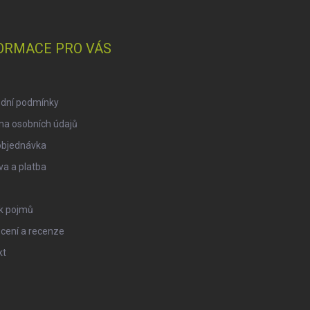
ORMACE PRO VÁS
dní podmínky
na osobních údajů
objednávka
a a platba
ík pojmů
cení a recenze
kt