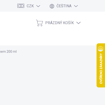
CZK
ČEŠTINA
PRÁZDNÝ KOŠÍK
NÁKUPNÍ
KOŠÍK
inem 200 ml