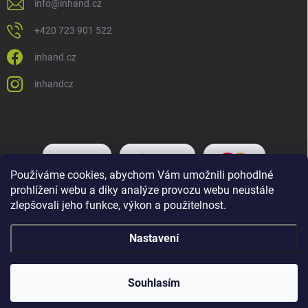
info
@
inhand.cz
+420 723 901 522
inhand.cz
inhandcz
Používáme cookies, abychom Vám umožnili pohodlné
prohlížení webu a díky analýze provozu webu neustále
zlepšovali jeho funkce, výkon a použitelnost.
Nastavení
Copyright 2026
Inhand.cz
. Všechna práva vyhrazena.
Upravit nastavení
cookies
Souhlasím
Vytvořil Shoptet Premium