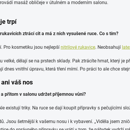
e trpí
rukavicích ztrácí cit a má z nich vysušené ruce. Co s tím?
í. Pro kosmetiku jsou nejlepší
nitrilové rukavice
. Neobsahují
late
velké, dělají se na prstech sklady. Pak ztrácíte hmat, který je p
jí dnes vnitřní úpravu, která tření mírní. Po práci to ale chce s
 ani váš nos
o a přitom v salonu udržet příjemnou vůni?
e existují triky. Na ruce se dají koupit přípravky s pečujícími slo
. Jsou šetrnější k vašemu nosu i k vybavení. „Viděla jsem znič
stice do správného přípravku se vrátí v tom, že nábytek vydrží ro