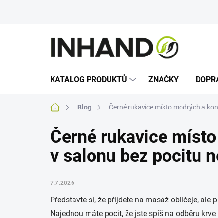
Přejít
na
obsah
KATALOG PRODUKTŮ
ZNAČKY
DOPR
Domů
Blog
Černé rukavice místo modrých a kon
Černé rukavice místo
v salonu bez pocitu 
7.7.2026
Představte si, že přijdete na masáž obličeje, ale 
Najednou máte pocit, že jste spíš na odběru krve n