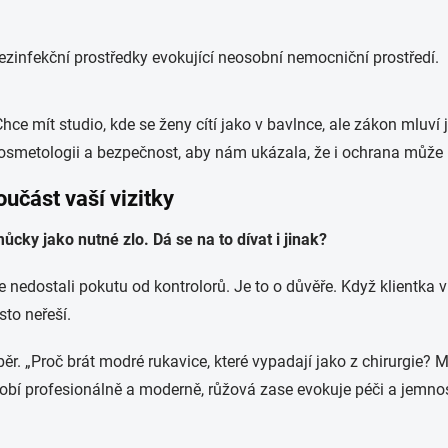
Chce mít studio, kde se ženy cítí jako v bavlnce, ale zákon mluví
osmetologii a bezpečnost, aby nám ukázala, že i ochrana může m
oučást vaší vizitky
ky jako nutné zlo. Dá se na to dívat i jinak?
 nedostali pokutu od kontrolorů. Je to o důvěře. Když klientka vi
sto neřeší.
. „Proč brát modré rukavice, které vypadají jako z chirurgie? 
sobí profesionálně a moderně, růžová zase evokuje péči a jemnost