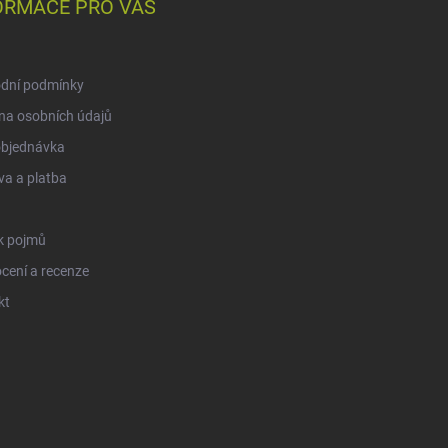
ORMACE PRO VÁS
dní podmínky
na osobních údajů
objednávka
a a platba
k pojmů
cení a recenze
kt