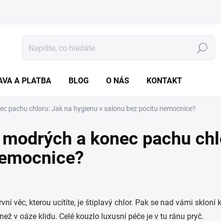
Hledat
AVA A PLATBA
BLOG
O NÁS
KONTAKT
ec pachu chloru: Jak na hygienu v salonu bez pocitu nemocnice?
 modrých a konec pachu chl
nemocnice?
první věc, kterou ucítíte, je štiplavý chlor. Pak se nad vámi skl
ež v oáze klidu. Celé kouzlo luxusní péče je v tu ránu pryč.