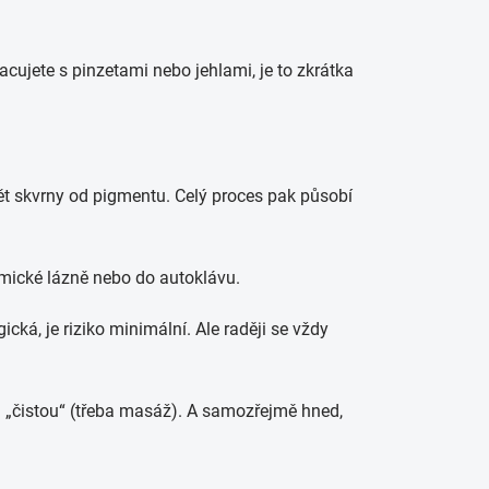
racujete s pinzetami nebo jehlami, je to zkrátka
ět skvrny od pigmentu. Celý proces pak působí
emické lázně nebo do autoklávu.
cká, je riziko minimální. Ale raději se vždy
tu „čistou“ (třeba masáž). A samozřejmě hned,