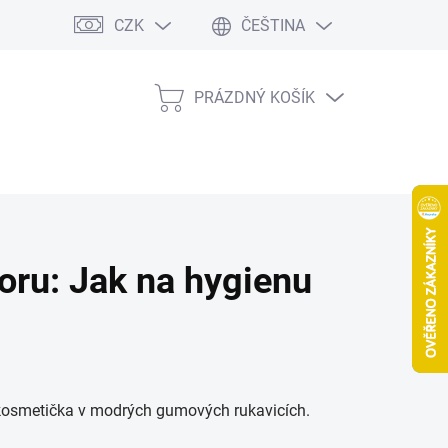
CZK
ČEŠTINA
PRÁZDNÝ KOŠÍK
NÁKUPNÍ
KOŠÍK
oru: Jak na hygienu
oní kosmetička v modrých gumových rukavicích.