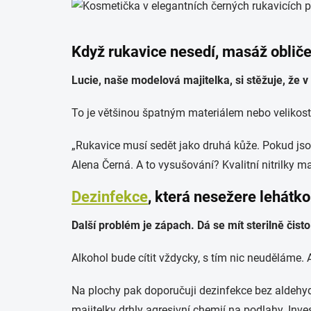
Když rukavice nesedí, masáž obličej
Lucie, naše modelová majitelka, si stěžuje, že v 
To je většinou špatným materiálem nebo velikost
„Rukavice musí sedět jako druhá kůže. Pokud jsou 
Alena Černá. A to vysušování? Kvalitní nitrilky ma
Dezinfekce
, která nesežere lehátko
Další problém je zápach. Dá se mít sterilně čist
Alkohol bude cítit vždycky, s tím nic neuděláme. Al
Na plochy pak doporučuji dezinfekce bez aldehydů
majitelky drhly agresivní chemií na podlahy. Inve