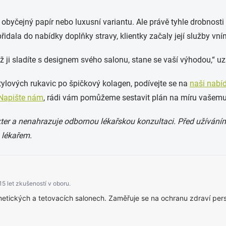
ě obyčejný papír nebo luxusní variantu. Ale právě tyhle drobnosti 
idala do nabídky doplňky stravy, klientky začaly její služby v
 ji sladíte s designem svého salonu, stane se vaší výhodou,“ uz
tylových rukavic po špičkový kolagen, podívejte se na
naši nabí
Napište nám
, rádi vám pomůžeme sestavit plán na míru vašemu
er a nenahrazuje odbornou lékařskou konzultaci. Před užíváním
 lékařem.
15 let zkušeností v oboru.
tických a tetovacích salonech. Zaměřuje se na ochranu zdraví perso