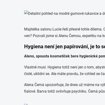
Majitelka salonu Lucie řeší přesně tohle dilema. 
ven? Pozvali jsme si Alenu Černou, expertku na k
Hygiena není jen papírování, je to s
Aleno, spousta kosmetiček bere hygienické pomůc
Vlastně musí. Hygiena totiž není jen o tom, abyste
čisté, uklidní se. Ale máte pravdu, že vzhled se ča
Alena Černá upozorňuje, že dnes už máme na výběr
fialové. Barva totiž ovlivňuje psychiku. Černá pů