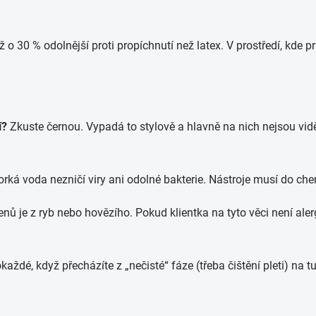
ž o 30 % odolnější proti propíchnutí než latex. V prostředí, kde p
í?
Zkuste černou. Vypadá to stylově a hlavně na nich nejsou vid
orká voda nezničí viry ani odolné bakterie. Nástroje musí do ch
nů je z ryb nebo hovězího. Pokud klientka na tyto věci není alergi
aždé, když přecházíte z „nečisté“ fáze (třeba čištění pleti) na 