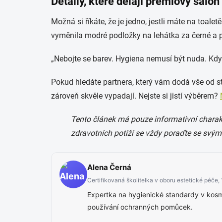
Detaily, které dělají prémiový salon
Možná si říkáte, že je jedno, jestli máte na toalet
vyměnila modré podložky na lehátka za černé a př
„Nebojte se barev. Hygiena nemusí být nuda. Když
Pokud hledáte partnera, který vám dodá vše od s
zároveň skvěle vypadají. Nejste si jistí výběrem?
Tento článek má pouze informativní charakt
zdravotních potíží se vždy poraďte se svým
Alena Černá
Certifikovaná školitelka v oboru estetické péče, 
Expertka na hygienické standardy v kosme
používání ochranných pomůcek.