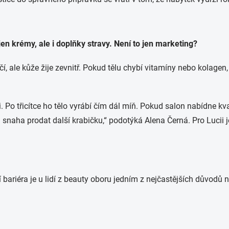
jen krémy, ale i doplňky stravy. Není to jen marketing?
, ale kůže žije zevnitř. Pokud tělu chybí vitamíny nebo kolagen
. Po třicítce ho tělo vyrábí čím dál míň. Pokud salon nabídne kva
n snaha prodat další krabičku,“ podotýká Alena Černá. Pro Lucii j
í bariéra je u lidí z beauty oboru jedním z nejčastějších důvodů