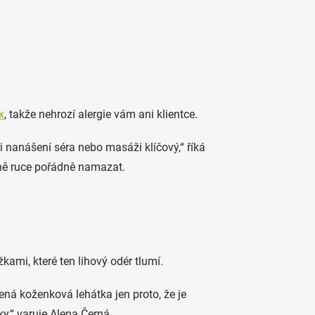
x
, takže nehrozí alergie vám ani klientce.
ři nanášení séra nebo masáži klíčový,“ říká
tejně ruce pořádně namazat.
žkami, které ten lihový odér tlumí.
ená koženková lehátka jen proto, že je
ky,“ varuje Alena Černá.