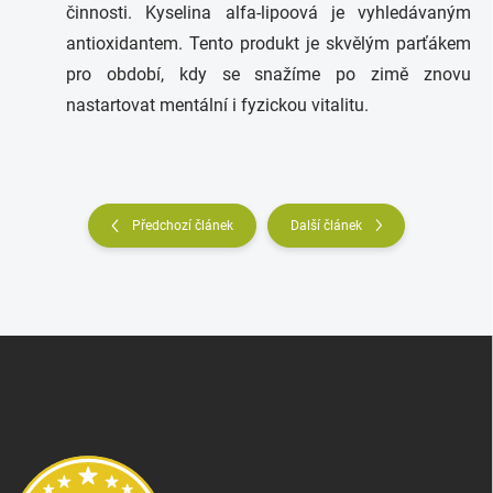
činnosti. Kyselina alfa-lipoová je vyhledávaným
antioxidantem. Tento produkt je skvělým parťákem
pro období, kdy se snažíme po zimě znovu
nastartovat mentální i fyzickou vitalitu.
Předchozí článek
Další článek
Z
á
p
a
t
í