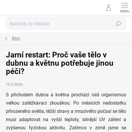
Přejít
na
obsah
Hledat
Blog
Jarní restart: Proč vaše tělo v
dubnu a květnu potřebuje jinou
péči?
19.3.2026
S příchodem dubna a května prochází náš organismus
velkou zatěžkávací zkouškou. Po měsících nedostatku
přirozeného světla, těžší stravy a mrazivého počasí se tělo
musí adaptovat na vyšší teploty, silnější UV záření a
zvýšenou fyzickou aktivitu. Zatímco v zimě jsme se