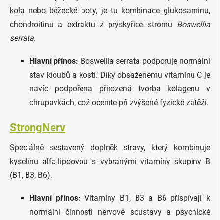
kola nebo běžecké boty, je tu kombinace glukosaminu,
chondroitinu a extraktu z pryskyřice stromu
Boswellia
serrata
.
Hlavní přínos:
Boswellia serrata podporuje normální
stav kloubů a kostí. Díky obsaženému vitamínu C je
navíc podpořena přirozená tvorba kolagenu v
chrupavkách, což oceníte při zvýšené fyzické zátěži.
StrongNerv
Speciálně sestavený doplněk stravy, který kombinuje
kyselinu alfa-lipoovou s vybranými vitamíny skupiny B
(B1, B3, B6).
Hlavní přínos:
Vitamíny B1, B3 a B6 přispívají k
normální činnosti nervové soustavy a psychické