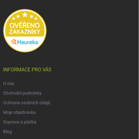
t
í
INFORMACE PRO VÁS
O nás
Obchodní podmínky
Ochrana osobních údajů
Moje objednávka
Doprava a platba
Blog