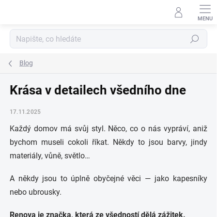
Přejít
na
obsah
Hledat
Blog
Krása v detailech všedního dne
17.11.2025
Každý domov má svůj styl. Něco, co o nás vypráví, aniž
bychom museli cokoli říkat. Někdy to jsou barvy, jindy
materiály, vůně, světlo…
A někdy jsou to úplně obyčejné věci — jako kapesníky
nebo ubrousky.
Renova je značka, která ze všedností dělá zážitek.