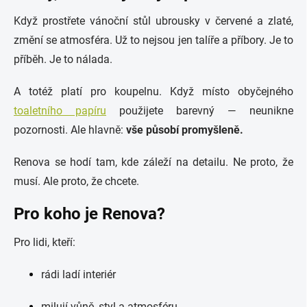
Když prostřete vánoční stůl ubrousky v červené a zlaté,
změní se atmosféra. Už to nejsou jen talíře a příbory. Je to
příběh. Je to nálada.
A totéž platí pro koupelnu. Když místo obyčejného
toaletního papíru
použijete barevný — neunikne
pozornosti. Ale hlavně:
vše působí promyšleně.
Renova se hodí tam, kde záleží na detailu. Ne proto, že
musí. Ale proto, že chcete.
Pro koho je Renova?
Pro lidi, kteří:
rádi ladí interiér
milují vůně, styl a atmosféru