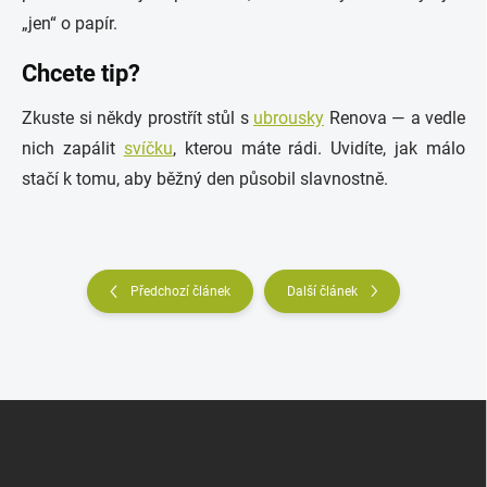
„jen“ o papír.
Chcete tip?
Zkuste si někdy prostřít stůl s
ubrousky
Renova — a vedle
nich zapálit
svíčku
, kterou máte rádi. Uvidíte, jak málo
stačí k tomu, aby běžný den působil slavnostně.
Předchozí článek
Další článek
Z
á
p
a