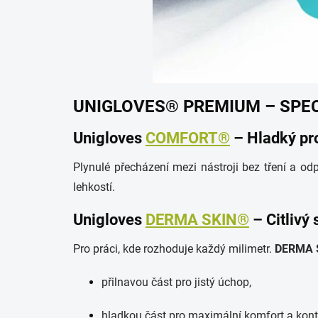
UNIGLOVES® PREMIUM – SPEC
Unigloves
COMFORT®
– Hladký pr
Plynulé přecházení mezi nástroji bez tření a od
lehkostí.
Unigloves
DERMA SKIN®
– Citlivý 
Pro práci, kde rozhoduje každý milimetr.
DERMA 
přilnavou část pro jistý úchop,
hladkou část pro maximální komfort a kont