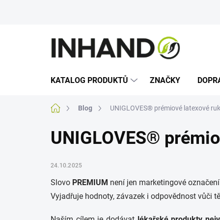
Přejít
na
obsah
KATALOG PRODUKTŮ
ZNAČKY
DOPR
Domů
Blog
UNIGLOVES® prémiové latexové ruk
UNIGLOVES® prémiové
24.10.2025
Slovo
PREMIUM
není jen marketingové označení
Vyjadřuje hodnoty, závazek i odpovědnost vůči tě
Naším cílem je dodávat
lékařské produkty nejv