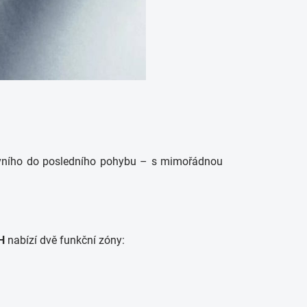
rvního do posledního pohybu – s mimořádnou
H
nabízí dvě funkční zóny: