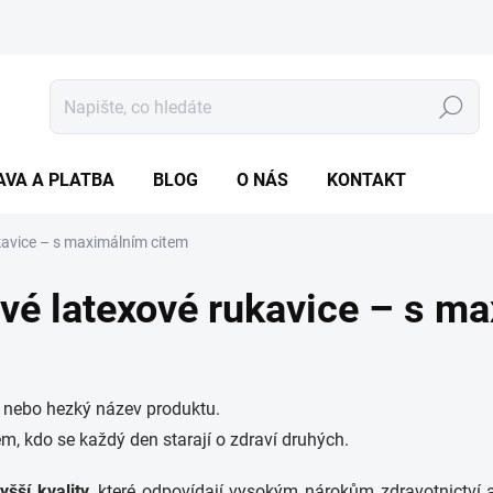
Hledat
AVA A PLATBA
BLOG
O NÁS
KONTAKT
avice – s maximálním citem
 latexové rukavice – s ma
 nebo hezký název produktu.
m, kdo se každý den starají o zdraví druhých.
yšší kvality
, které odpovídají vysokým nárokům zdravotnictví 