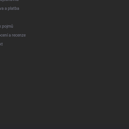
a a platba
k pojmů
cení a recenze
kt