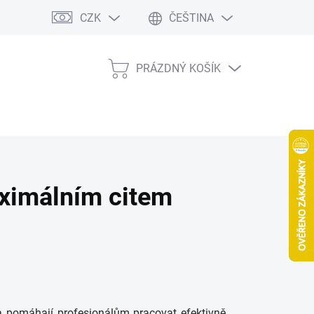
CZK
ČEŠTINA
PRÁZDNÝ KOŠÍK
NÁKUPNÍ
KOŠÍK
ximálním citem
a pomáhají profesionálům pracovat efektivně,