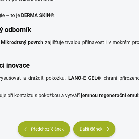
gie – to je
DERMA SKIN®
.
ý odborník
.
Mikrodrsný povrch
zajišťuje trvalou přilnavost i v mokrém pr
cí inovace
sušovat a dráždit pokožku.
LANO-E GEL®
chrání přirozeno
uje při kontaktu s pokožkou a vytváří
jemnou regenerační emul
Předchozí článek
Další článek