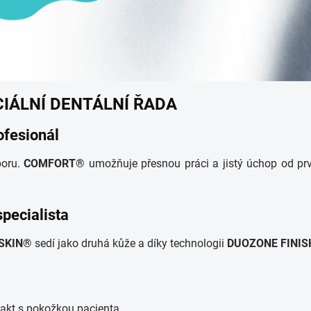
IÁLNÍ DENTÁLNÍ ŘADA
ofesionál
poru.
COMFORT®
umožňuje přesnou práci a jistý úchop od p
specialista
SKIN®
sedí jako druhá kůže a díky technologii
DUOZONE FINIS
akt s pokožkou pacienta.