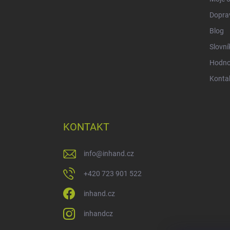
Doprav
Blog
Slovní
Hodno
Konta
KONTAKT
info
@
inhand.cz
+420 723 901 522
inhand.cz
inhandcz