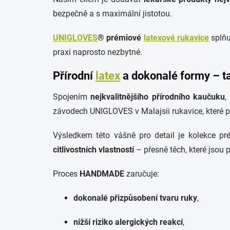
bezpečně a s maximální jistotou.
UNIGLOVES
® prémiové
latexové rukavice
splňu
praxi naprosto nezbytné.
Přírodní
latex
a dokonalé formy – ta
Spojením
nejkvalitnějšího přírodního kaučuku
,
závodech UNIGLOVES v Malajsii rukavice, které p
Výsledkem této vášně pro detail je kolekce pr
citlivostních vlastností
– přesně těch, které jsou př
Proces
HANDMADE
zaručuje:
dokonalé přizpůsobení tvaru ruky
,
nižší riziko alergických reakcí
,