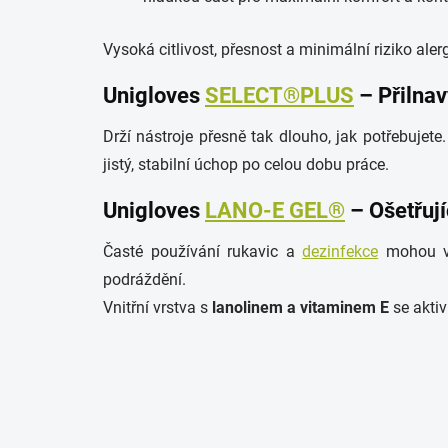
Vysoká citlivost, přesnost a minimální riziko aler
Unigloves
SELECT®PLUS
– Přilnav
Drží nástroje přesně tak dlouho, jak potřebujete
jistý, stabilní úchop po celou dobu práce.
Unigloves
LANO-E GEL®
– Ošetřují
Časté používání rukavic a
dezinfekce
mohou vy
podráždění.
Vnitřní vrstva s
lanolinem a vitaminem E
se aktiv