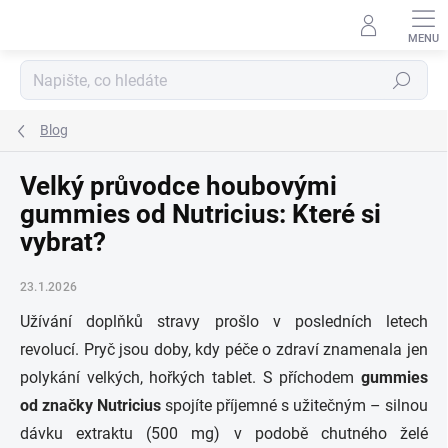
Přejít
na
obsah
Hledat
Blog
Velký průvodce houbovými
gummies od Nutricius: Které si
vybrat?
23.1.2026
Užívání doplňků stravy prošlo v posledních letech
revolucí. Pryč jsou doby, kdy péče o zdraví znamenala jen
polykání velkých, hořkých tablet. S příchodem
gummies
od značky Nutricius
spojíte příjemné s užitečným – silnou
dávku extraktu (500 mg) v podobě chutného želé