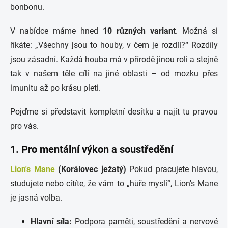
bonbonu.
V nabídce máme hned
10 různých variant
. Možná si
říkáte: „Všechny jsou to houby, v čem je rozdíl?“ Rozdíly
jsou zásadní. Každá houba má v přírodě jinou roli a stejně
tak v našem těle cílí na jiné oblasti – od mozku přes
imunitu až po krásu pleti.
Pojďme si představit kompletní desítku a najít tu pravou
pro vás.
1. Pro mentální výkon a soustředění
Lion's Mane
(Korálovec ježatý)
Pokud pracujete hlavou,
studujete nebo cítíte, že vám to „hůře myslí“, Lion's Mane
je jasná volba.
Hlavní síla:
Podpora paměti, soustředění a nervové