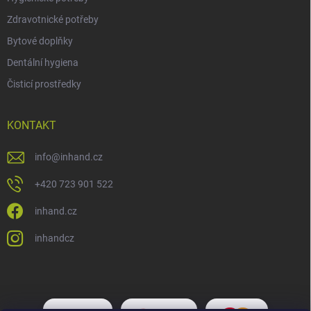
Zdravotnické potřeby
Bytové doplňky
Dentální hygiena
Čisticí prostředky
KONTAKT
info
@
inhand.cz
+420 723 901 522
inhand.cz
inhandcz