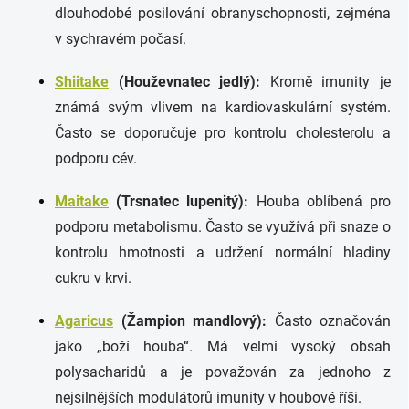
dlouhodobé posilování obranyschopnosti, zejména
v sychravém počasí.
Shiitake
(Houževnatec jedlý):
Kromě imunity je
známá svým vlivem na kardiovaskulární systém.
Často se doporučuje pro kontrolu cholesterolu a
podporu cév.
Maitake
(Trsnatec lupenitý):
Houba oblíbená pro
podporu metabolismu. Často se využívá při snaze o
kontrolu hmotnosti a udržení normální hladiny
cukru v krvi.
Agaricus
(Žampion mandlový):
Často označován
jako „boží houba“. Má velmi vysoký obsah
polysacharidů a je považován za jednoho z
nejsilnějších modulátorů imunity v houbové říši.