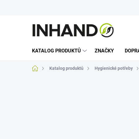
Přejít
na
obsah
KATALOG PRODUKTŮ
ZNAČKY
DOPR
Domů
Katalog produktů
Hygienické potřeby