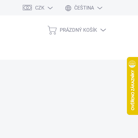
CZK
ČEŠTINA
PRÁZDNÝ KOŠÍK
NÁKUPNÍ
KOŠÍK