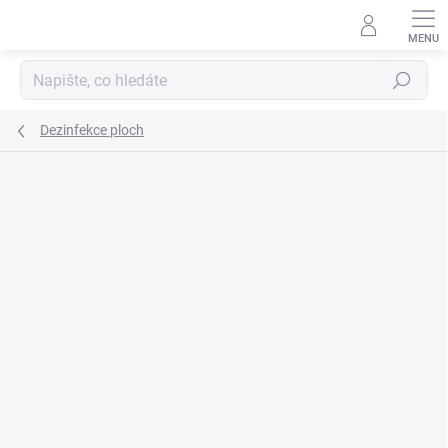
Přejít
na
obsah
Hledat
Dezinfekce ploch