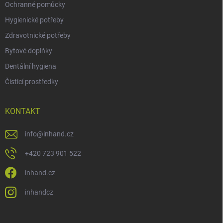
Ochranné pomůcky
Hygienické potřeby
Zdravotnické potřeby
Bytové doplňky
Dentální hygiena
Čisticí prostředky
KONTAKT
info
@
inhand.cz
+420 723 901 522
inhand.cz
inhandcz