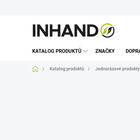
Přejít
na
obsah
KATALOG PRODUKTŮ
ZNAČKY
DOPR
Domů
Katalog produktů
Jednorázové produkty