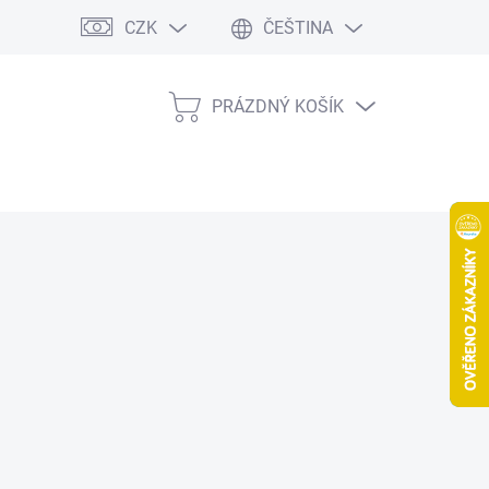
CZK
ČEŠTINA
PRÁZDNÝ KOŠÍK
NÁKUPNÍ
KOŠÍK