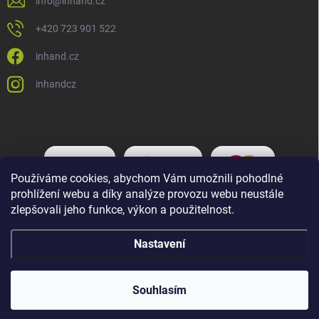
info
@
inhand.cz
+420 723 901 522
inhand.cz
inhandcz
Používáme cookies, abychom Vám umožnili pohodlné
prohlížení webu a díky analýze provozu webu neustále
zlepšovali jeho funkce, výkon a použitelnost.
Nastavení
Copyright 2026
Inhand.cz
. Všechna práva vyhrazena.
Upravit nastavení
cookies
Souhlasím
Vytvořil Shoptet Premium