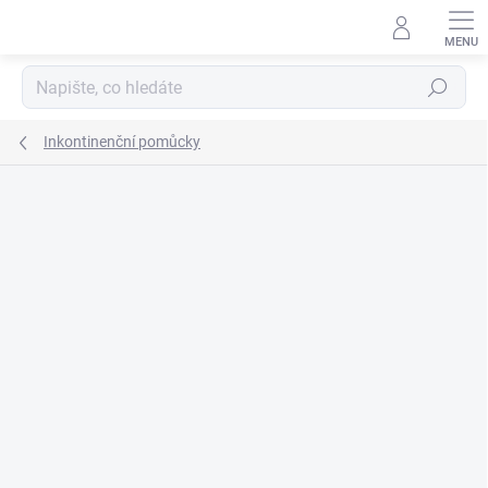
Přejít
na
obsah
Hledat
Inkontinenční pomůcky