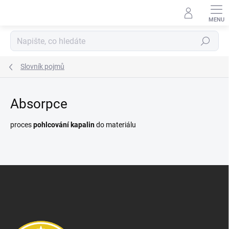
Přejít
na
obsah
Hledat
Slovník pojmů
Absorpce
proces
pohlcování kapalin
do materiálu
Z
á
p
a
t
í