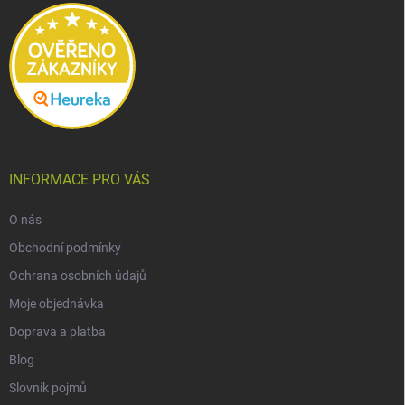
í
INFORMACE PRO VÁS
O nás
Obchodní podmínky
Ochrana osobních údajů
Moje objednávka
Doprava a platba
Blog
Slovník pojmů