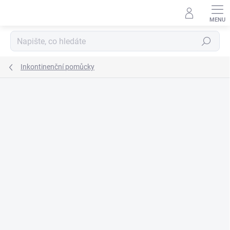
Přejít
na
obsah
Hledat
Inkontinenční pomůcky