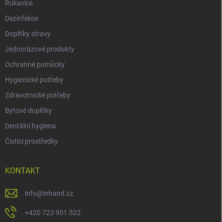
Rukavice
Dezinfekce
Doplňky stravy
Jednorázové produkty
Ochranné pomůcky
Hygienické potřeby
Zdravotnické potřeby
Bytové doplňky
Dentální hygiena
Čisticí prostředky
KONTAKT
info
@
inhand.cz
+420 723 901 522