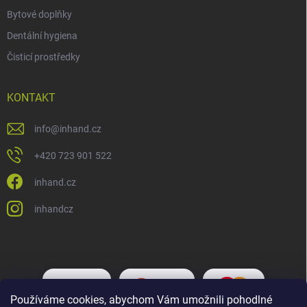
Bytové doplňky
Dentální hygiena
Čisticí prostředky
KONTAKT
info
@
inhand.cz
+420 723 901 522
inhand.cz
inhandcz
Používáme cookies, abychom Vám umožnili pohodlné