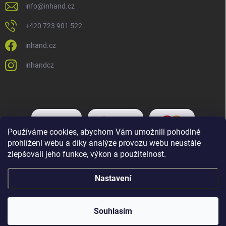
info
@
inhand.cz
+420 723 901 522
inhand.cz
inhandcz
Používáme cookies, abychom Vám umožnili pohodlné
prohlížení webu a díky analýze provozu webu neustále
zlepšovali jeho funkce, výkon a použitelnost.
Nastavení
Copyright 2026
Inhand.cz
. Všechna práva vyhrazena.
Upravit nastavení
cookies
Souhlasím
Vytvořil Shoptet Premium