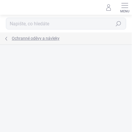
Přejít
na
obsah
Hledat
Ochranné oděvy a návleky