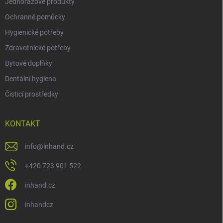
Jednorázové produkty
Ochranné pomůcky
Hygienické potřeby
Zdravotnické potřeby
Bytové doplňky
Dentální hygiena
Čisticí prostředky
KONTAKT
info
@
inhand.cz
+420 723 901 522
inhand.cz
inhandcz