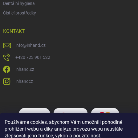
Dentální hygiena
Čisticí prostředky
KONTAKT
info
@
inhand.cz
+420 723 901 522
inhand.cz
inhandcz
Používáme cookies, abychom Vám umožnili pohodlné
prohlížení webu a díky analýze provozu webu neustále
zlepšovali jeho funkce, výkon a použitelnost.