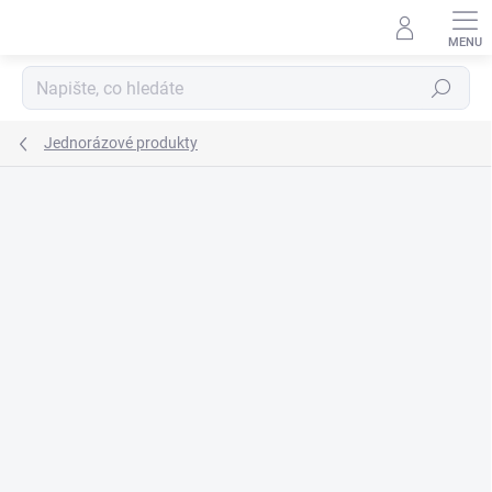
Přejít
na
obsah
Hledat
Jednorázové produkty