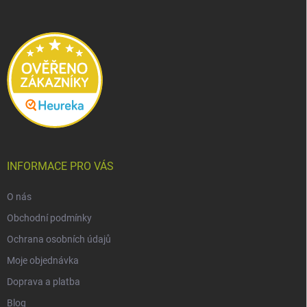
a
t
í
INFORMACE PRO VÁS
O nás
Obchodní podmínky
Ochrana osobních údajů
Moje objednávka
Doprava a platba
Blog