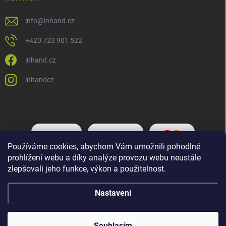
info
@
inhand.cz
+420 723 901 522
inhand.cz
inhandcz
Používáme cookies, abychom Vám umožnili pohodlné
prohlížení webu a díky analýze provozu webu neustále
zlepšovali jeho funkce, výkon a použitelnost.
Nastavení
Copyright 2026
Inhand.cz
. Všechna práva vyhrazena.
Upravit nastavení
cookies
Souhlasím