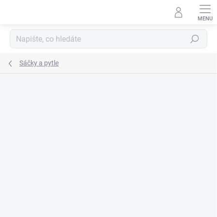
Přejít
na
obsah
Hledat
Sáčky a pytle