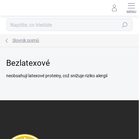
Přejít
na
obsah
Hledat
Slovník pojmů
Bezlatexové
neobsahují latexové proteiny, což snižuje riziko alergií
Z
á
p
a
t
í