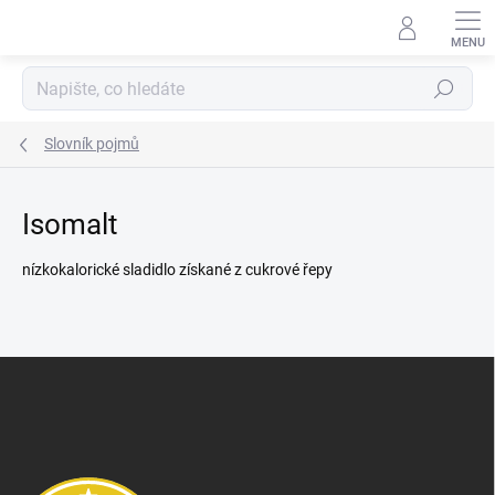
Přejít
na
obsah
Hledat
Slovník pojmů
Isomalt
nízkokalorické sladidlo získané z cukrové řepy
Z
á
p
a
t
í