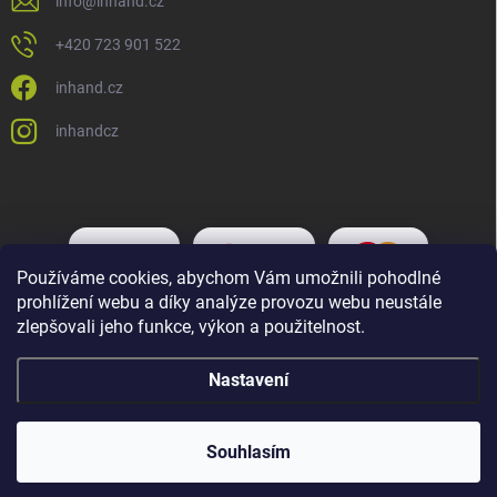
info
@
inhand.cz
+420 723 901 522
inhand.cz
inhandcz
Používáme cookies, abychom Vám umožnili pohodlné
prohlížení webu a díky analýze provozu webu neustále
zlepšovali jeho funkce, výkon a použitelnost.
Nastavení
Copyright 2026
Inhand.cz
. Všechna práva vyhrazena.
Upravit nastavení
cookies
Souhlasím
Vytvořil Shoptet Premium