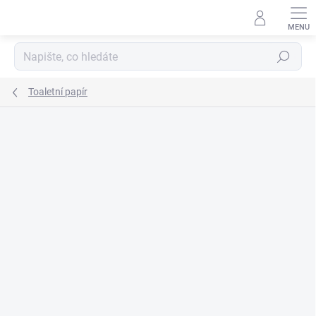
Přejít
na
obsah
Hledat
Toaletní papír