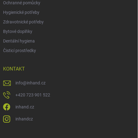
Ochranné pomůcky
Hygienické potřeby
Zdravotnické potřeby
Bytové doplňky
Dentální hygiena
Čisticí prostředky
KONTAKT
info
@
inhand.cz
+420 723 901 522
inhand.cz
inhandcz