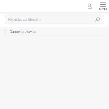
Přejít
na
obsah
Hledat
Gumové rukavice