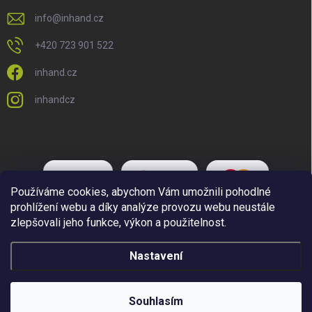
info
@
inhand.cz
+420 723 901 522
inhand.cz
inhandcz
Používáme cookies, abychom Vám umožnili pohodlné
prohlížení webu a díky analýze provozu webu neustále
zlepšovali jeho funkce, výkon a použitelnost.
Nastavení
Copyright 2026
Inhand.cz
. Všechna práva vyhrazena.
Upravit nastavení
cookies
Souhlasím