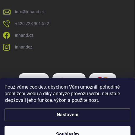
info
@
inhand.cz
+420 723 901 522
inhand.cz
inhandcz
Používáme cookies, abychom Vám umožnili pohodlné
prohlížení webu a díky analýze provozu webu neustále
zlepšovali jeho funkce, výkon a použitelnost.
Nastavení
Copyright 2026
Inhand.cz
. Všechna práva vyhrazena.
Upravit nastavení
cookies
Souhlasím