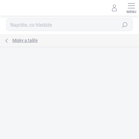
Přejít
na
obsah
Hledat
Misky a talíře