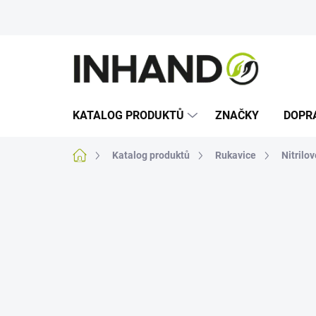
Přejít
na
obsah
KATALOG PRODUKTŮ
ZNAČKY
DOPR
Domů
Katalog produktů
Rukavice
Nitrilo