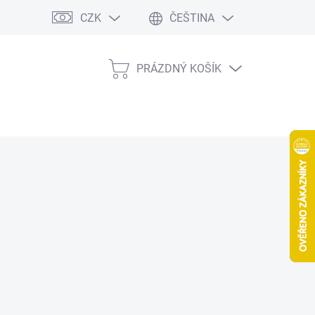
CZK
ČEŠTINA
PRÁZDNÝ KOŠÍK
NÁKUPNÍ
KOŠÍK