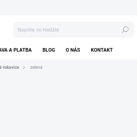
Hledat
AVA A PLATBA
BLOG
O NÁS
KONTAKT
vé rukavice
zelená