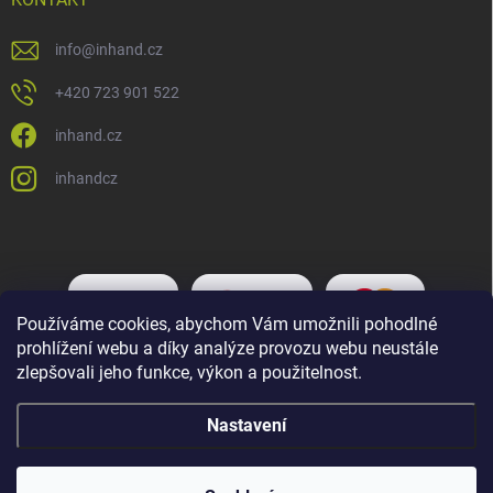
info
@
inhand.cz
+420 723 901 522
inhand.cz
inhandcz
Používáme cookies, abychom Vám umožnili pohodlné
prohlížení webu a díky analýze provozu webu neustále
zlepšovali jeho funkce, výkon a použitelnost.
Nastavení
Copyright 2026
Inhand.cz
. Všechna práva vyhrazena.
Upravit nastavení
cookies