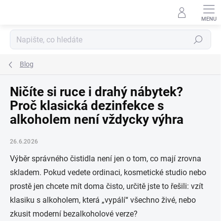
Přejít
na
obsah
Hledat
Blog
Ničíte si ruce i drahý nábytek?
Proč klasická dezinfekce s
alkoholem není vždycky výhra
26.6.2026
Výběr správného čistidla není jen o tom, co mají zrovna
skladem. Pokud vedete ordinaci, kosmetické studio nebo
prostě jen chcete mít doma čisto, určitě jste to řešili: vzít
klasiku s alkoholem, která „vypálí“ všechno živé, nebo
zkusit moderní bezalkoholové verze?