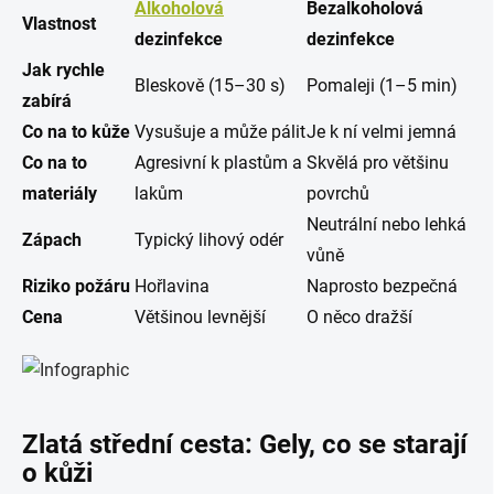
Alkoholová
Bezalkoholová
Vlastnost
dezinfekce
dezinfekce
Jak rychle
Bleskově (15–30 s)
Pomaleji (1–5 min)
zabírá
Co na to kůže
Vysušuje a může pálit
Je k ní velmi jemná
Co na to
Agresivní k plastům a
Skvělá pro většinu
materiály
lakům
povrchů
Neutrální nebo lehká
Zápach
Typický lihový odér
vůně
Riziko požáru
Hořlavina
Naprosto bezpečná
Cena
Většinou levnější
O něco dražší
Zlatá střední cesta: Gely, co se starají
o kůži