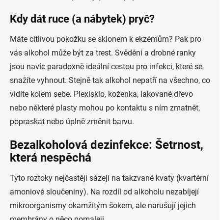
Kdy dát ruce (a nábytek) pryč?
Máte citlivou pokožku se sklonem k ekzémům? Pak pro
vás alkohol může být za trest. Svědění a drobné ranky
jsou navíc paradoxně ideální cestou pro infekci, které se
snažíte vyhnout. Stejně tak alkohol nepatří na všechno, co
vidíte kolem sebe. Plexisklo, koženka, lakované dřevo
nebo některé plasty mohou po kontaktu s ním zmatnět,
popraskat nebo úplně změnit barvu.
Bezalkoholová dezinfekce: Šetrnost,
která nespěchá
Tyto roztoky nejčastěji sázejí na takzvané kvaty (kvartérní
amoniové sloučeniny). Na rozdíl od alkoholu nezabíjejí
mikroorganismy okamžitým šokem, ale narušují jejich
membrány o něco pomaleji.