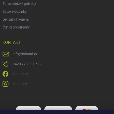
Zdravotnické potřeby
Bytové doplňky
Dentální hygiena
Čisticí prostředky
KONTAKT
info
@
inhand.cz
+420 723 901 522
inhand.cz
inhandcz