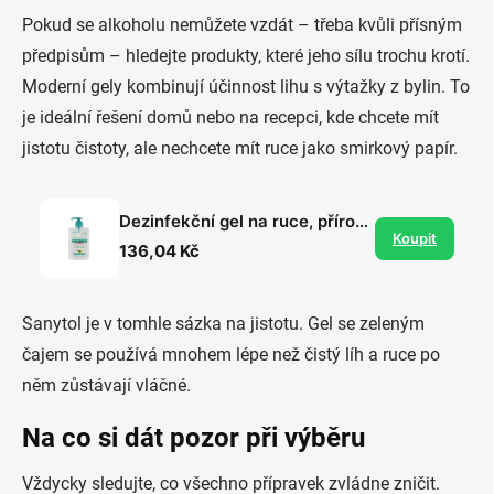
Pokud se alkoholu nemůžete vzdát – třeba kvůli přísným
předpisům – hledejte produkty, které jeho sílu trochu krotí.
Moderní gely kombinují účinnost lihu s výtažky z bylin. To
je ideální řešení domů nebo na recepci, kde chcete mít
jistotu čistoty, ale nechcete mít ruce jako smirkový papír.
Dezinfekční gel na ruce, přírodní zelený čaj
Koupit
136,04 Kč
Sanytol je v tomhle sázka na jistotu. Gel se zeleným
čajem se používá mnohem lépe než čistý líh a ruce po
něm zůstávají vláčné.
Na co si dát pozor při výběru
Vždycky sledujte, co všechno přípravek zvládne zničit.