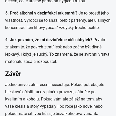
něčem, co je určené přímo na hygienu rukou.
3. Proč alkohol v dezinfekci tak smrdí?
Je to prostě jeho
vlastnost. Výrobci se to snaží přebít parfémy, ale u silných
koncentrací ten lihový „ocas“ vždycky trochu ucítíte.
4. Jak poznám, že mi dezinfekce ničí nábytek?
Prvním
znakem je, že povrch ztratí lesk nebo začne být divně
lepkavý, i když je suchý. To znamená, že se svrchní vrstva
materiálu začala rozpouštět.
Závěr
Jedno univerzální řešení neexistuje. Pokud potřebujete
bleskově očistit ruce v plném provozu, sáhněte po
kvalitním alkoholu. Pokud vám ale záleží na tom, aby
vaše křesla a stoly vypadaly i po roce jako nové, nebo
pokud máte citlivou kůži, je bezalkoholová varianta