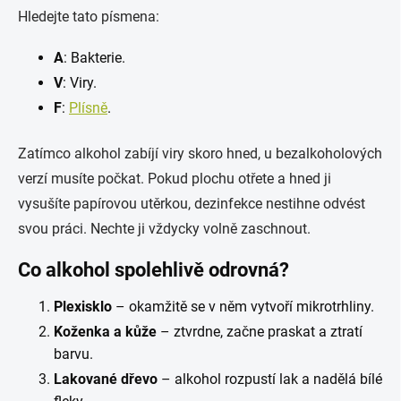
Hledejte tato písmena:
A
: Bakterie.
V
: Viry.
F
:
Plísně
.
Zatímco alkohol zabíjí viry skoro hned, u bezalkoholových
verzí musíte počkat. Pokud plochu otřete a hned ji
vysušíte papírovou utěrkou, dezinfekce nestihne odvést
svou práci. Nechte ji vždycky volně zaschnout.
Co alkohol spolehlivě odrovná?
Plexisklo
– okamžitě se v něm vytvoří mikrotrhliny.
Koženka a kůže
– ztvrdne, začne praskat a ztratí
barvu.
Lakované dřevo
– alkohol rozpustí lak a nadělá bílé