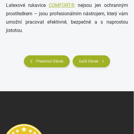
Latexové rukavice
COMFORT®
nejsou jen ochranným
prostředkem – jsou profesionálním nástrojem, který vám
umožní pracovat efektivně, bezpečně a s naprostou
jistotou.
Předchozí článek
Další článek
Z
á
p
a
t
í