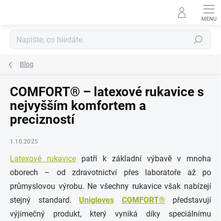
Přejít
na
obsah
Hledat
Blog
COMFORT® – latexové rukavice s
nejvyšším komfortem a
precizností
1.10.2025
Latexové rukavice
patří k základní výbavě v mnoha
oborech – od zdravotnictví přes laboratoře až po
průmyslovou výrobu. Ne všechny rukavice však nabízejí
stejný standard.
Unigloves
COMFORT®
představují
výjimečný produkt, který vyniká díky speciálnímu