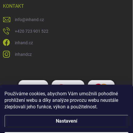
KONTAKT
info
@
inhand.cz
+420 723 901 522
inhand.cz
inhandcz
Používáme cookies, abychom Vám umožnili pohodlné
prohlížení webu a díky analýze provozu webu neustále
zlepšovali jeho funkce, výkon a použitelnost.
Nastavení
Copyright 2026
Inhand.cz
. Všechna práva vyhrazena.
Upravit nastavení